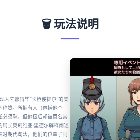
🗑️ 玩法说明
现为它赢得毕“长枪使提尔”的美
不称赞。所拥有人（包括他个
任必须职，但他极后却被莫名其
的局长奥莉维亚·里德尔解释阐述
被时期代淘汰，他们的位置子同