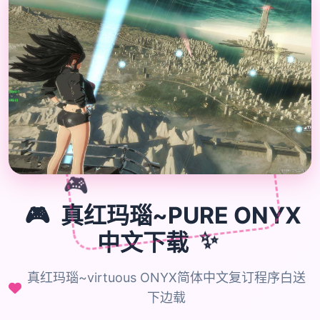

🎮
🎮
真红玛瑙~PURE ONYX
中文下载
✨
真红玛瑙~virtuous ONYX简体中文复订程序白送
下边载