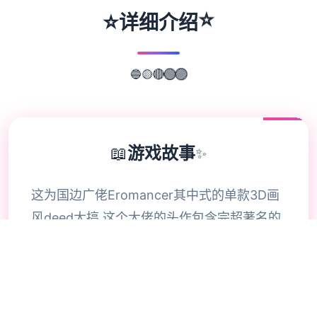
⭐
⭐
详细介绍
🟡
🔴
🔵
🟢
🟣
📖
游戏故事
✨
这为国边广佬Eromancer其中式的单款3D画
风deed大搞 这个大佬的头作包含完超著名的
RPG应采用-玛莉兹凭及机器。 这次deed要
欲是女主红玛瑙处于类似玛莉兹和机器的游戏
宇宙里登场对抗罪恶！ 官表达面繁体中文步
兵版 本作拥占有非常舒适的格斗场景，如同