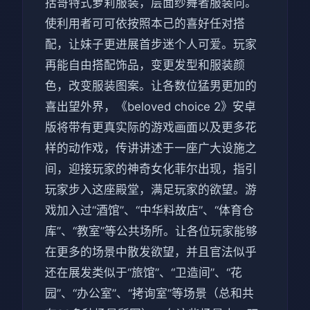
括哥特式萝莉服装，层面纱舞者服装同。
使利用者可可依按照本己的喜好任对搭
配，让妹子更进展首步迷个人可爱。玩家
再能自由搭配饰品，变更发型和服装颜
色，改变服装图案。让各数位猛男更加的
喜出望外界，《beloved choice 2》安卓
版将带有更真实际的游戏画面以及更多花
样的动作戏，传讲讲述于一座广大设施之
间，迎接玩家的神奇女化菲尔出现，指引
玩家步入这座殿堂，满足玩家的欲望。游
戏加入过“酒馆”、“中华料故店”、“体育仓
库”、“教室”等公共场所。让各位玩家能够
在更多的场景中散发欲望，并且官法似乎
还在展发类似于“旅馆”、“卫造间”、“花
园”、“办公室”、“拷询室”等场景（总和共