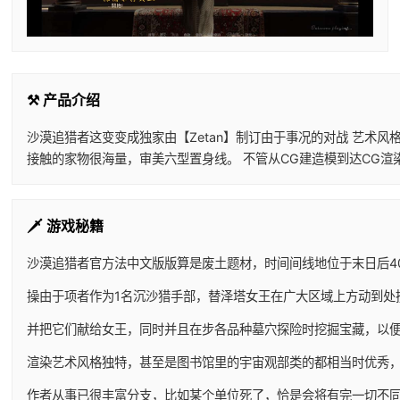
⚒️ 产品介绍
沙漠追猎者这变变成独家由【Zetan】制订由于事况的对战 艺术风
接触的家物很海量，审美六型置身线。 不管从CG建造模到达CG
🗡️ 游戏秘籍
沙漠追猎者官方法中文版版算是
废土题材，时间间线地位于末日后4
操由于项者作为1名沉沙猎手部，替泽塔女王在广大区域上方动到处
并把它们献给女王，同时并且在步各品种墓穴探险时挖掘宝藏，以
渲染艺术风格独特，甚至是图书馆里的宇宙观部类的都相当时优秀
作者从事已很丰富分支，比如某个单位死了，恰是会将有完一切不