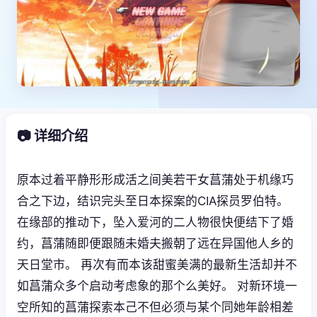
📷 详细介绍
原本过着平静形形成活之间美若干女菖蒲处于机缘巧
合之下边，结识完头至日本探案的CIA探员罗伯特。
在缘部的推动下，坠入爱河的二人物很快便结下了婚
约，菖蒲随即便跟随未婚夫搬朝了远在异国他人乡的
天日堂市。 再次有而本该甜蜜美满的最新生活却并不
如菖蒲众多个启动考虑象的那个么美好。 对新环境一
空所知的菖蒲探索本己不但必须与某个同她年龄相差