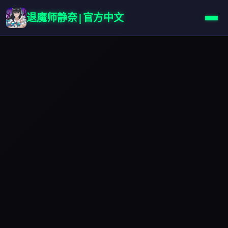
退魔师静奈|官方中文