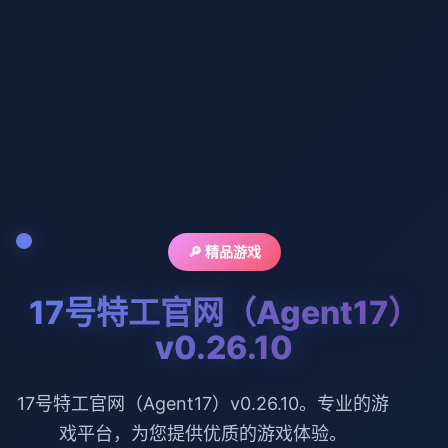
🔎 精品游戏
17号特工官网（Agent17）
v0.26.10
17号特工官网（Agent17）v0.26.10。专业的游
戏平台，为您提供优质的游戏体验。