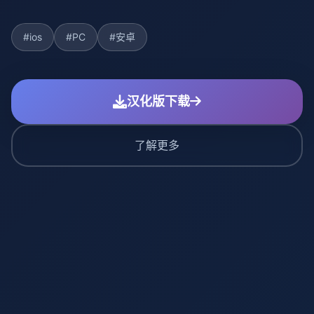
#ios
#PC
#安卓
汉化版下载
了解更多