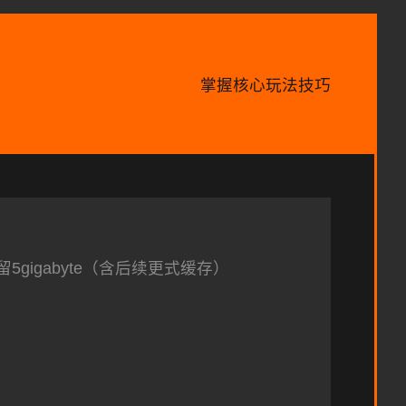
掌握核心玩法技巧
留5gigabyte（含后续更式缓存）