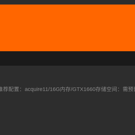
​推荐配置​
​：acquire11/16G内存/GTX1660
​存储空间​
​：需预