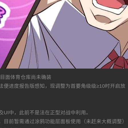
但目面体育仓库尚未确装
法便进度报告版感知，现调整为首要角级级≥10时开启放
及UI中，此前不是法在正型对战中利用。
，目前暂需通过涂鸦功能层面板使用（未赶来大概调整）