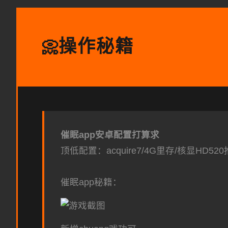
操作秘籍
📀
催眠app安卓配置打算求
​顶低配置​
​：acquire7/4G里存/核显HD520
催眠app秘籍：