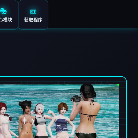
🎭
📼
心模块
获取程序