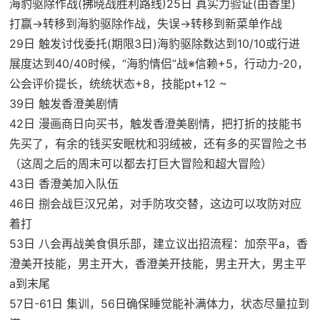
海豹驱除作战(拂晓战胜利路线)25日 真实力验证(由香里)
打赢→转移到海豹驱除作战，失误→转移到新菜单作战
29日 触发讨伐委托(期限3日)海豹驱除数达到10/10或行进
展度达到40/40时候，“海豹情侣”战※信赖+5，行动力-20，
公会评价提长，统统状态+8，技能pt+12 ~
39日 触发香澄美剧情
42日 漫画商日向买书，触发香澄美剧情，把打折的技能书
先买了，有余的钱买安眠枕和羽绒被，还有多的买冒险之书
（这周之后的周末可以都去打巨大冒险和超大冒险）
43日 香澄美加入队伍
46日 捌会战巨汉兄弟，对手防攻交替，这边可以攻防对应
着打
53日 八会再战美食俱乐部，建立议出招流程：加奈平a，香
澄美开技能，男主开大，香澄美开技能，男主开大，男主平
a到末尾
57日-61日 集训，56日确保睡觉能补满体力，状态尽量拉到