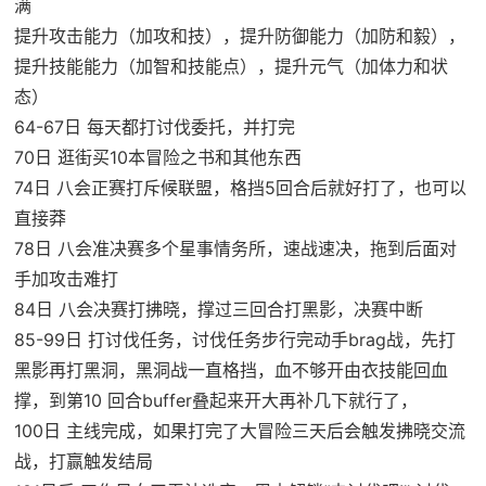
满
提升攻击能力（加攻和技），提升防御能力（加防和毅），
提升技能能力（加智和技能点），提升元气（加体力和状
态）
64-67日 每天都打讨伐委托，并打完
70日 逛街买10本冒险之书和其他东西
74日 八会正赛打斥候联盟，格挡5回合后就好打了，也可以
直接莽
78日 八会准决赛多个星事情务所，速战速决，拖到后面对
手加攻击难打
84日 八会决赛打拂晓，撑过三回合打黑影，决赛中断
85-99日 打讨伐任务，讨伐任务步行完动手brag战，先打
黑影再打黑洞，黑洞战一直格挡，血不够开由衣技能回血
撑，到第10 回合buffer叠起来开大再补几下就行了，
100日 主线完成，如果打完了大冒险三天后会触发拂晓交流
战，打赢触发结局