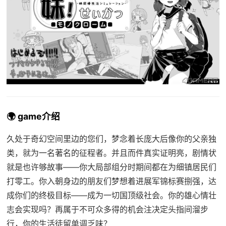
🌍 game介绍
久处于奇幻空间里边的您们，梦念着长庞大后像你的父亲独
类，就为一名著名的征程者。并且而件真实证明亮，剧情状
就是也许够故事——你大局部组分时期间都在为细镇居民们
打零工。你入朝身边的朋友们梦想着进展军锦标赛捌强，达
成你们的终极目标——成为一切国顶级社会。你的雄心情壮
志会实现吗？再属于不可众多得的机会注决定头指间溜步
行，你的生活徒留单调乏味？