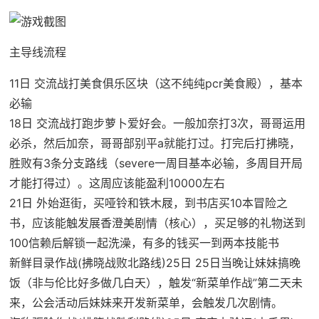
主导线流程
11日 交流战打美食俱乐区块（这不纯纯pcr美食殿），基本
必输
18日 交流战打跑步萝卜爱好会。一般加奈打3次，哥哥运用
必杀，然后加奈，哥哥部别平a就能打过。打完后打拂晓，
胜败有3条分支路线（severe一周目基本必输，多周目开局
才能打得过）。这周应该能盈利10000左右
21日 外始逛街，买哑铃和铁木屐，到书店买10本冒险之
书，应该能触发展香澄美剧情（核心），买足够的礼物送到
100信赖后解锁一起洗澡，有多的钱买一到两本技能书
新鲜目录作战(拂晓战败北路线)25日 25日当晚让妹妹搞晚
饭（非与伦比好多做几白天），触发“新菜单作战”第二天未
来，公会活动后妹妹来开发新菜单，会触发几次剧情。