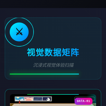
⚔️
视觉数据矩阵
沉浸式视觉体验扫描
DATA-01