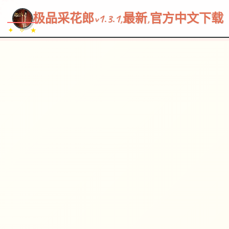
~~~
★
♡
✦
✧
♥
~
→
↗
极品采花郎v1.3.1,最新,官方中文下载
✦ ✧ ★