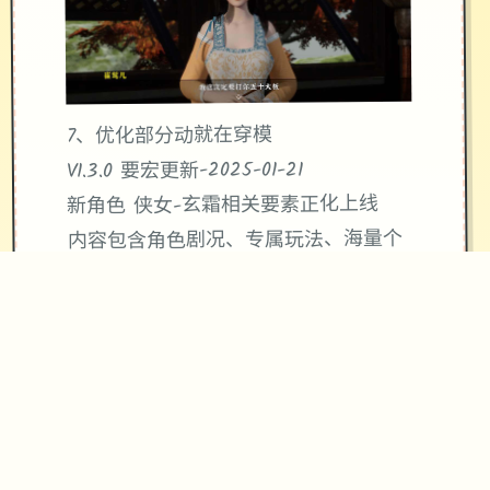
7、优化部分动就在穿模
V1.3.0 要宏更新-2025-01-21
新角色 侠女-玄霜相关要素正化上线
内容包含角色剧况、专属玩法、海量个
一切新型的体位
达成前头置剧情后解锁：
1、完成崔莺儿剧情
2、完成蛮女前置剧情
新增蛮女支线剧情（码头商家处触发）
极品采花郎优化改动：
1、金臂指新增争取食物指令