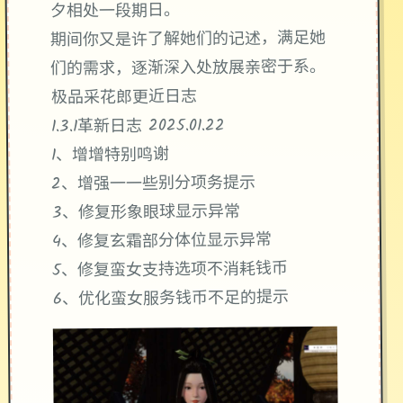
夕相处一段期日。
期间你又是许了解她们的记述，满足她
们的需求，逐渐深入处放展亲密于系。
极品采花郎更近日志
1.3.1革新日志 2025.01.22
1、增增特别鸣谢
2、增强一一些别分项务提示
3、修复形象眼球显示异常
4、修复玄霜部分体位显示异常
5、修复蛮女支持选项不消耗钱币
6、优化蛮女服务钱币不足的提示