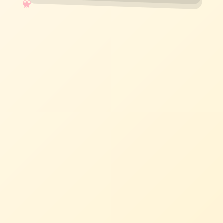
✧
♡
★
♥