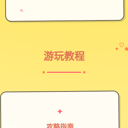
→
✧
♥
✦
♡
游玩教程
✦
攻略指南