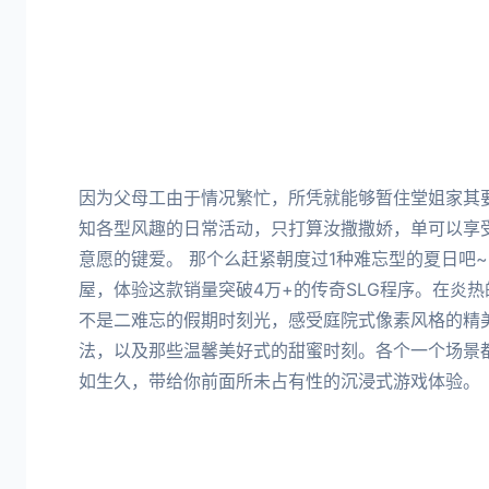
因为父母工由于情况繁忙，所凭就能够暂住堂姐家其
知各型风趣的日常活动，只打算汝撒撒娇，单可以享
意愿的键爱。 那个么赶紧朝度过1种难忘型的夏日吧
屋，体验这款销量突破4万+的传奇SLG程序。在炎
不是二难忘的假期时刻光，感受庭院式像素风格的精
法，以及那些温馨美好式的甜蜜时刻。各个一个场景
如生久，带给你前面所未占有性的沉浸式游戏体验。