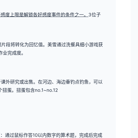
好感度上限是解锁各好感度事件的条件之一。
3位子
限片段将转化为回忆值。
美雪通过洗餐具细小游戏获
作业完成度。
于课外研究或出售。
在河边、海边垂钓点钓鱼，可以
蛋。扭蛋包含no.1~no.12
：通过鼠标作答10以内数字的算术题，完成后完成