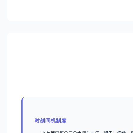
时刻间机制度
本竞技中每个三个天别为于午、降午、傍晚、