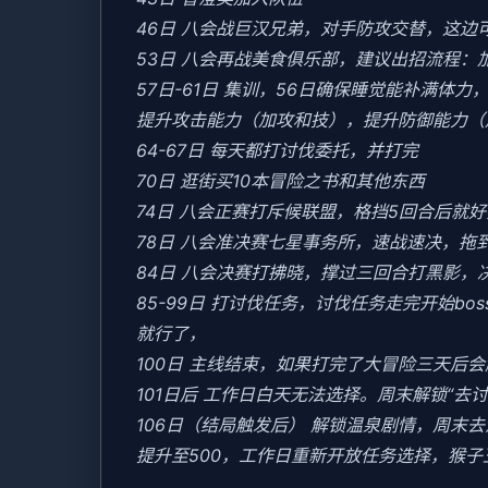
46日 八会战巨汉兄弟，对手防攻交替，这边
53日 八会再战美食俱乐部，建议出招流程：
57日-61日 集训，56日确保睡觉能补满体
提升攻击能力（加攻和技），提升防御能力（
64-67日 每天都打讨伐委托，并打完
70日 逛街买10本冒险之书和其他东西
74日 八会正赛打斥候联盟，格挡5回合后就
78日 八会准决赛七星事务所，速战速决，拖
84日 八会决赛打拂晓，撑过三回合打黑影，
85-99日 打讨伐任务，讨伐任务走完开始b
就行了，
100日 主线结束，如果打完了大冒险三天后
101日后 工作日白天无法选择。周末解锁“去
106日（结局触发后） 解锁温泉剧情，周
提升至500，工作日重新开放任务选择，猴子