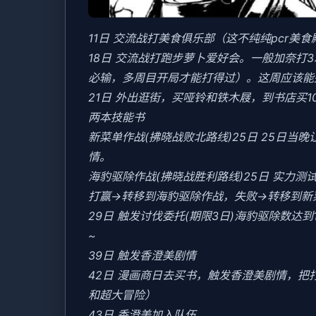
11日 交流战打美食俱乐部（这不纯纯pcr美
18日 交流战打跑步萝卜爱好会。一般加奈打
必输，多周目开局才能打得过）。这周应该能盈
21日 外出逛街，买哑铃和铁木屐，到书店买
两本技能书
新菜单作战(拂晓战败北路线)25日 25日
情。
海豹驱除作战(拂晓战胜利路线)25日 实力测试
打赢→转移到海豹驱除作战，失败→转移到新
29日 触发讨伐委托(期限3日)海豹驱除数达到1
~
39日 触发香澄美剧情
42日 漫画商日去买书，触发香澄美剧情，
和超大冒险）
43日 香澄美加入队伍