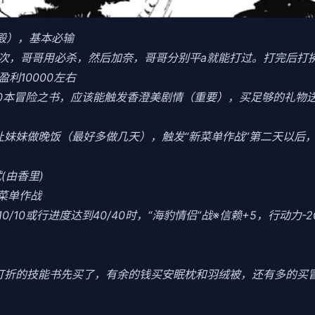
食殿），基本必输
3次，哥哥用必杀，然后加奈，哥哥分别平a就能打过。打完后打拂
利10000左右
10本冒险之书，应该能触发香澄美剧情（重要），买足够的礼物
当晚让妹妹做晚饭（最好多做几天），触发“新菜单作战”第二天以
(由香里)
菜单作战
0/10或行进度达到40/40时，“海豹情侣”战※信赖+5，行动力-
把打折的技能书先买了，有余的钱买安眠枕和羽绒被，还有多的买