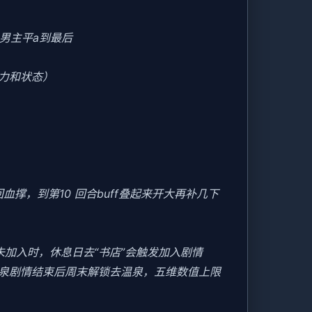
男主平a到最后
力和状态）
撑，到第10 回合buff叠起来开大再补几下
美未加入时，休息日去“书店”会触发加入剧情
温泉剧情结束后周末解锁去温泉，五维数值上限