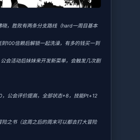
晓，胜败有两条分支路线（hard一周目基本
送到100信赖后解锁一起洗澡，有多的钱买一到
后，公会活动后妹妹来开发新菜单，会触发几次剧
20，公会评价提高，全部状态+8，技能Pt+12
冒险之书（这周之后的周末可以都去打大冒险