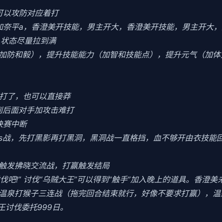
可以攻防对应着打
加奈平a，香澄美开技能，男主开大，香澄美开技能，男主开大，
力，状态尽量拉到满
加防和毅），提升技能能力（加智和技能点），提升元气（加体
好打了，也可以直接莽
到后面对手加攻击难打
决赛中断
oss战，先打黑影再打黑洞，黑洞战一直格挡，血不够开由衣技能回血
会触发拂晓交流战，打赢触发结局
讨伐吧!” 讨伐“乌贼大王”可以得到“触手”加入晚上的道具。香澄
末去温泉打猴子三连战（拖完回合结束就行，好像不要求打赢），
王讨伐委托999日。