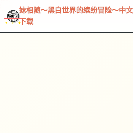
~~~
★
♡
✦
✧
♥
~
→
↗
妹相随～黑白世界的缤纷冒险～中文
下载
✦ ✧ ★