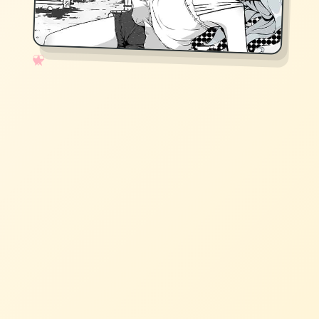
✧
♡
★
♥