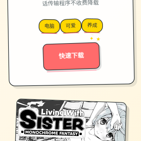
话传输程序不收费降载
养成
可爱
电脑
→
✦ ★
快速下载