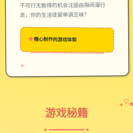
不可行无数得的机会注固由指间溜行
走，你的生活徒留单调乏味？
★
精心制作的游戏体验
→
✧
♥
✦
♡
游戏秘籍